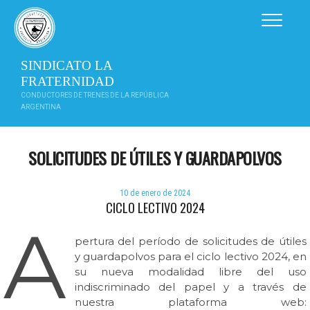
Saltar
al
contenido
SINDICATO LA
FRATERNIDAD
CONDUCTORES DE TRENES DE LA REPÚBLICA
ARGENTINA
SOLICITUDES DE ÚTILES Y GUARDAPOLVOS
10 de enero de 2024
CICLO LECTIVO 2024
A
pertura del período de solicitudes de útiles
y guardapolvos para el ciclo lectivo 2024, en
su nueva modalidad libre del uso
indiscriminado del papel y a través de
nuestra plataforma web: