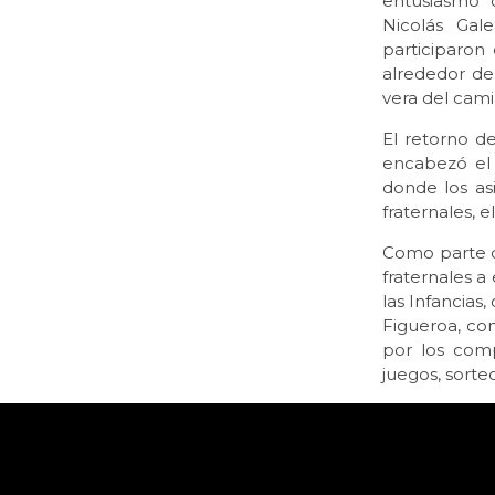
entusiasmo 
Nicolás Gale
participaron
alrededor de
vera del cami
El retorno de
encabezó el 
donde los as
fraternales, e
Como parte d
fraternales a
las Infancias
Figueroa, co
por los comp
juegos, sorte