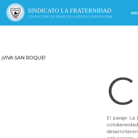
Saltar
al
SINDICATO LA FRATERNIDAD
INI
contenido
CONDUCTORES DE TRENES DE LA REPÚBLICA ARGENTINA
¡VIVA SAN ROQUE!
C
El paraje La
cotidianeid
desarrollaro