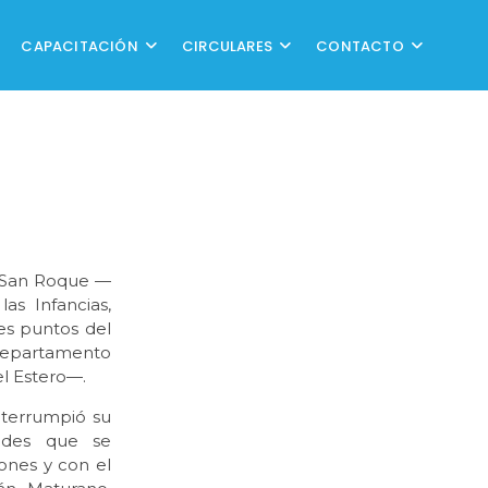
CAPACITACIÓN
CIRCULARES
CONTACTO
e San Roque —
s Infancias,
es puntos del
 departamento
el Estero—.
nterrumpió su
dades que se
ones y con el