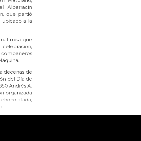
án Maturano,
el Albarracín
n, que partió
 ubicado a la
ional misa que
 celebración,
os compañeros
 Máquina.
 a decenas de
ión del Día de
 850 Andrés A.
ón organizada
 chocolatada,
o.