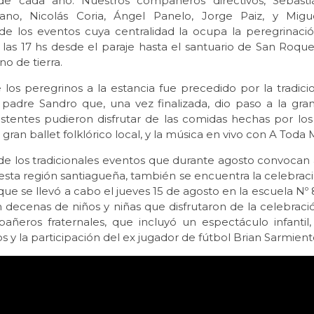
de cada año. Nuestros compañeros directivos, Sebasti
ano, Nicolás Coria, Ángel Panelo, Jorge Paiz, y Migu
 de los eventos cuya centralidad la ocupa la peregrinació
 las 17 hs desde el paraje hasta el santuario de San Roque
no de tierra.
 los peregrinos a la estancia fue precedido por la tradic
padre Sandro que, una vez finalizada, dio paso a la gran
istentes pudieron disfrutar de las comidas hechas por l
l gran ballet folklórico local, y la música en vivo con A Toda
e los tradicionales eventos que durante agosto convocan
 esta región santiagueña, también se encuentra la celebrac
, que se llevó a cabo el jueves 15 de agosto en la escuela Nº
n decenas de niños y niñas que disfrutaron de la celebraci
añeros fraternales, que incluyó un espectáculo infantil,
os y la participación del ex jugador de fútbol Brian Sarmient