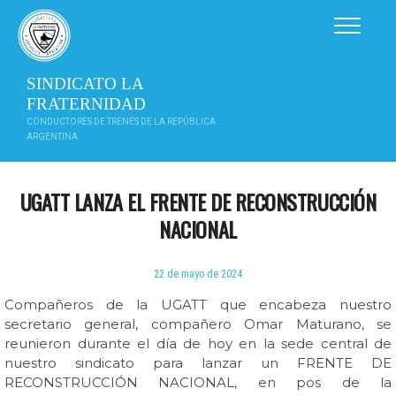
Saltar
al
contenido
SINDICATO LA
FRATERNIDAD
CONDUCTORES DE TRENES DE LA REPÚBLICA
ARGENTINA
UGATT LANZA EL FRENTE DE RECONSTRUCCIÓN
NACIONAL
22 de mayo de 2024
Compañeros de la UGATT que encabeza nuestro
secretario general, compañero Omar Maturano, se
reunieron durante el día de hoy en la sede central de
nuestro sindicato para lanzar un FRENTE DE
RECONSTRUCCIÓN NACIONAL, en pos de la