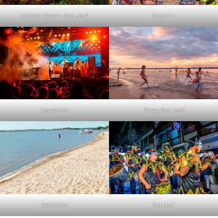
Mirador Reserva San José
SanjoTur
Conciertos
Playas San José
Balnearios
Carnaval