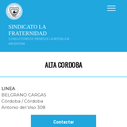
Saltar
al
contenido
SINDICATO LA
FRATERNIDAD
CONDUCTORES DE TRENES DE LA REPÚBLICA
ARGENTINA
ALTA CORDOBA
LINEA
BELGRANO CARGAS
Córdoba / Córdoba
Antonio del Viso 308
Contactar