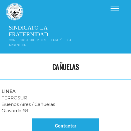
Saltar
al
contenido
SINDICATO LA
FRATERNIDAD
CONDUCTORES DE TRENES DE LA REPÚBLICA
ARGENTINA
CAÑUELAS
LINEA
FERROSUR
Buenos Aires / Cañuelas
Olavarría 681
Contactar