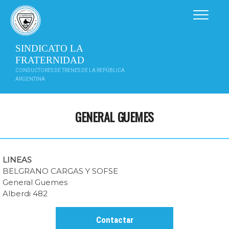
Saltar
al
contenido
SINDICATO LA
FRATERNIDAD
CONDUCTORES DE TRENES DE LA REPÚBLICA
ARGENTINA
GENERAL GUEMES
LINEAS
BELGRANO CARGAS Y SOFSE
General Guemes
Alberdi 482
Contactar