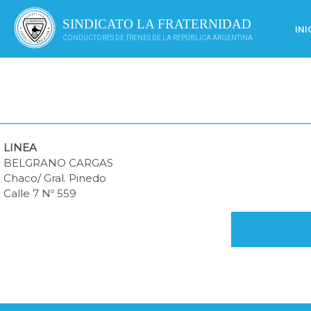
Saltar
al
SINDICATO LA FRATERNIDAD
INI
contenido
CONDUCTORES DE TRENES DE LA REPÚBLICA ARGENTINA
LINEA
BELGRANO CARGAS
Chaco/ Gral. Pinedo
Calle 7 Nº 559