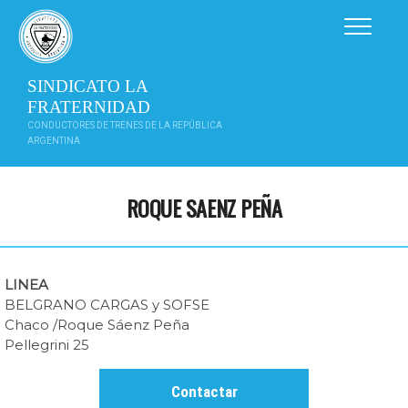
Saltar
al
contenido
SINDICATO LA
FRATERNIDAD
CONDUCTORES DE TRENES DE LA REPÚBLICA
ARGENTINA
ROQUE SAENZ PEÑA
LINEA
BELGRANO CARGAS y SOFSE
Chaco /Roque Sáenz Peña
Pellegrini 25
Contactar