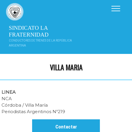
Saltar
al
contenido
SINDICATO LA
FRATERNIDAD
CONDUCTORES DE TRENES DE LA REPÚBLICA
ARGENTINA
VILLA MARIA
LINEA
NCA
Córdoba / Villa María
Periodistas Argentinos Nº219
Contactar