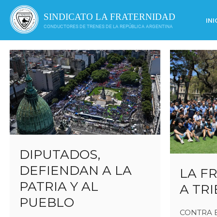
Saltar
al
SINDICATO LA FRATERNIDAD
INI
contenido
CONDUCTORES DE TRENES DE LA REPÚBLICA ARGENTINA
DIPUTADOS,
DEFIENDAN A LA
LA F
PATRIA Y AL
A TR
PUEBLO
CONTRA EL