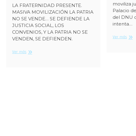
moviliza j
LA FRATERNIDAD PRESENTE.
Palacio d
MASIVA MOVILIZACIÓN LA PATRIA
del DNU d
NO SE VENDE… SE DEFIENDE LA
intenta…
JUSTICIA SOCIAL, LOS
CONVENIOS, Y LA PATRIA NO SE
LA
Ver más
VENDEN, SE DEFIENDEN.
FRAT
MAR
DIPUTADOS,
Ver más
A
DEFIENDAN
TRIB
A
LA
PATRIA
Y
AL
PUEBLO