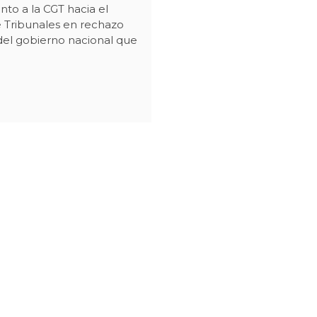
unto a la CGT hacia el
e Tribunales en rechazo
el gobierno nacional que
E
CHA
UNALES